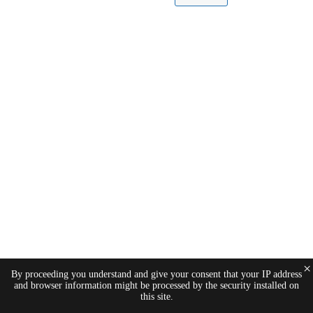
×
By proceeding you understand and give your consent that your IP address
and browser information might be processed by the security installed on
this site.