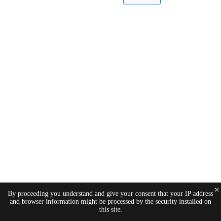
×
By proceeding you understand and give your consent that your IP address
and browser information might be processed by the security installed on
this site.