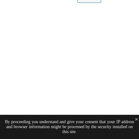
×
By proceeding you understand and give your consent that your IP address
and browser information might be processed by the security installed on
this site.