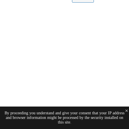
×
By proceeding you understand and give your consent that your IP address
and browser information might be processed by the security installed on
this site.