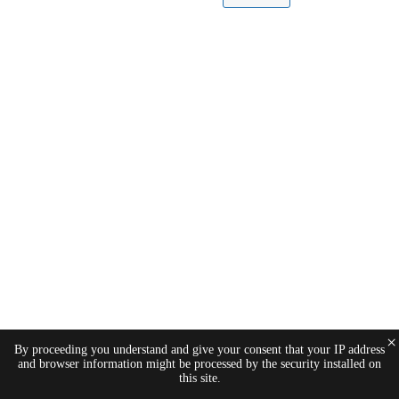
×
By proceeding you understand and give your consent that your IP address
and browser information might be processed by the security installed on
this site.