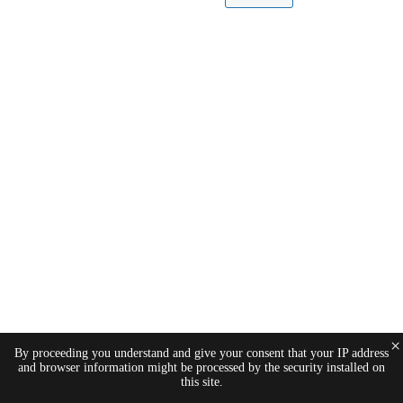
×
By proceeding you understand and give your consent that your IP address
and browser information might be processed by the security installed on
this site.