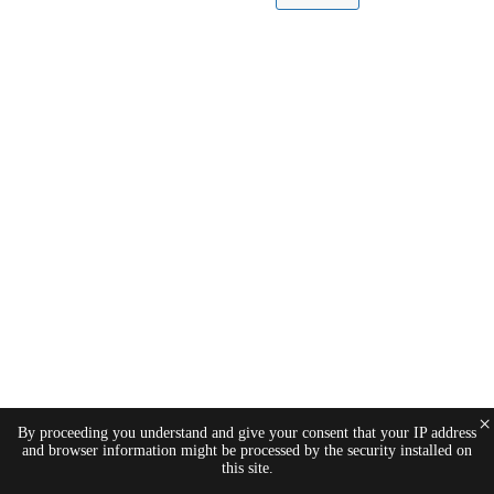
×
By proceeding you understand and give your consent that your IP address
and browser information might be processed by the security installed on
this site.