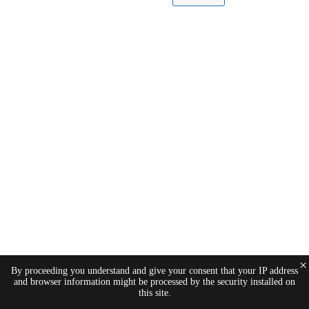
×
By proceeding you understand and give your consent that your IP address
and browser information might be processed by the security installed on
this site.