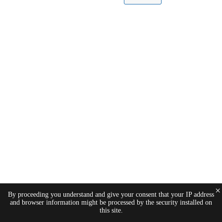
×
By proceeding you understand and give your consent that your IP address
and browser information might be processed by the security installed on
this site.