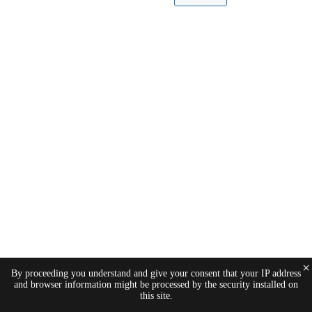
×
By proceeding you understand and give your consent that your IP address
and browser information might be processed by the security installed on
this site.