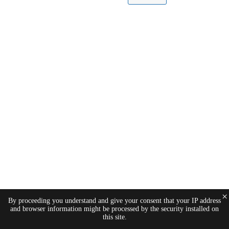
×
By proceeding you understand and give your consent that your IP address
and browser information might be processed by the security installed on
this site.