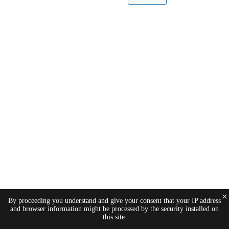
×
By proceeding you understand and give your consent that your IP address
and browser information might be processed by the security installed on
this site.