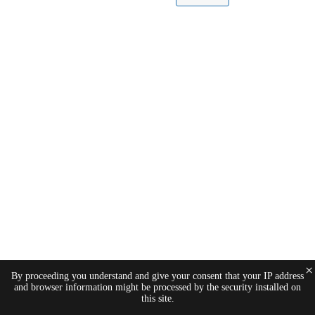
×
By proceeding you understand and give your consent that your IP address
and browser information might be processed by the security installed on
this site.