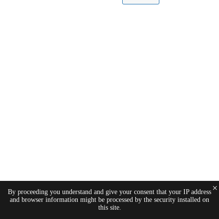
×
By proceeding you understand and give your consent that your IP address
and browser information might be processed by the security installed on
this site.