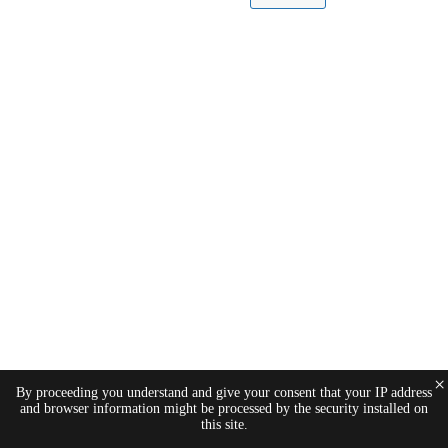
×
By proceeding you understand and give your consent that your IP address
and browser information might be processed by the security installed on
this site.