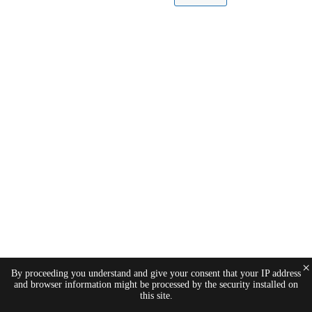
×
By proceeding you understand and give your consent that your IP address
and browser information might be processed by the security installed on
this site.