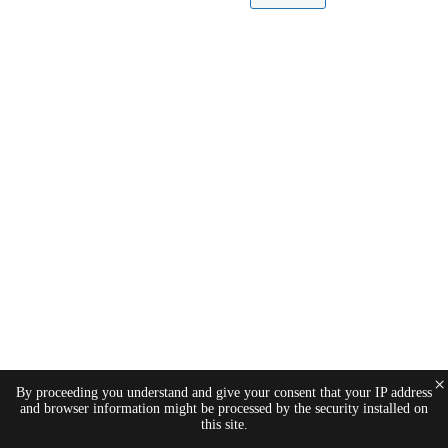
×
By proceeding you understand and give your consent that your IP address
and browser information might be processed by the security installed on
this site.