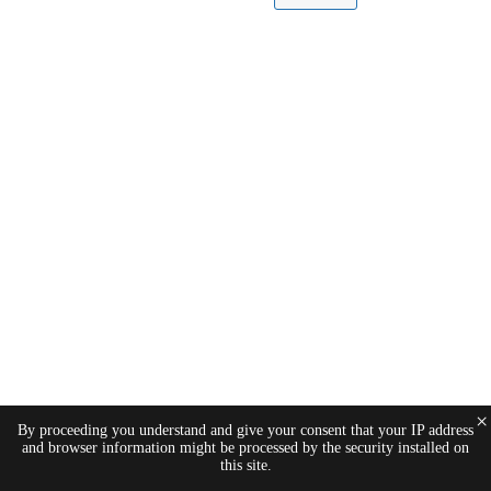
×
By proceeding you understand and give your consent that your IP address
and browser information might be processed by the security installed on
this site.