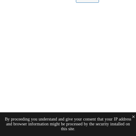
×
By proceeding you understand and give your consent that your IP address
and browser information might be processed by the security installed on
this site.