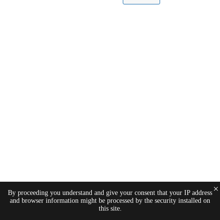
×
By proceeding you understand and give your consent that your IP address
and browser information might be processed by the security installed on
this site.