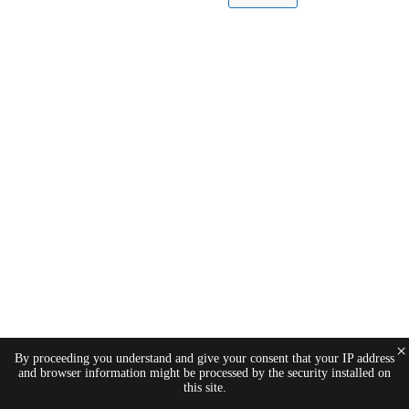
×
By proceeding you understand and give your consent that your IP address
and browser information might be processed by the security installed on
this site.