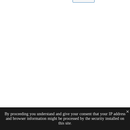
×
By proceeding you understand and give your consent that your IP address
and browser information might be processed by the security installed on
this site.