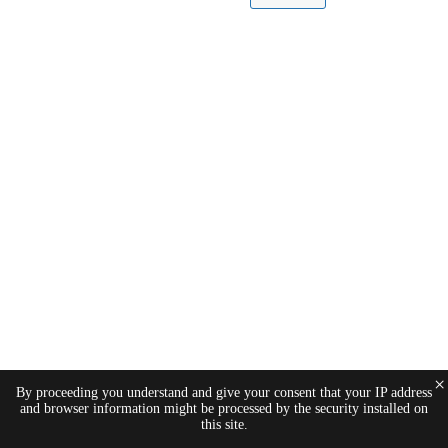
×
By proceeding you understand and give your consent that your IP address
and browser information might be processed by the security installed on
this site.