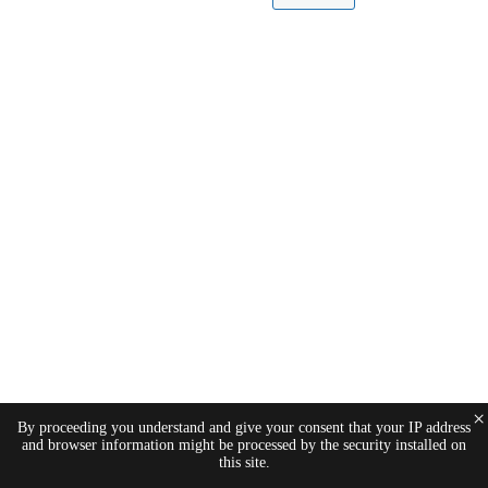
×
By proceeding you understand and give your consent that your IP address
and browser information might be processed by the security installed on
this site.