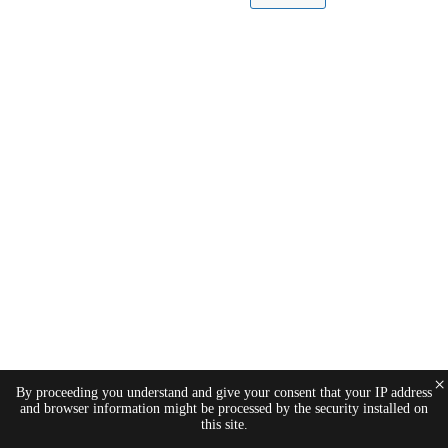
×
By proceeding you understand and give your consent that your IP address
and browser information might be processed by the security installed on
this site.