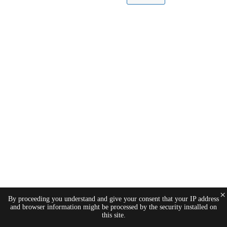
×
By proceeding you understand and give your consent that your IP address
and browser information might be processed by the security installed on
this site.