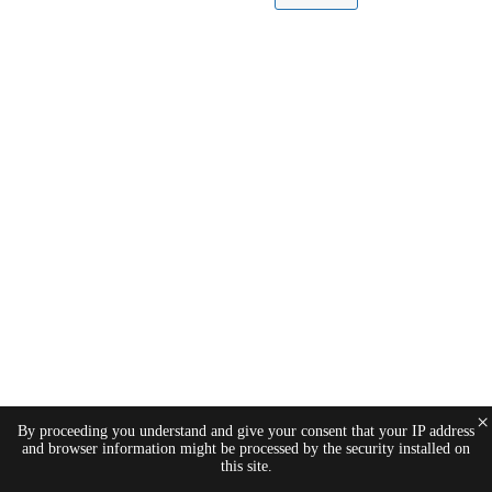
×
By proceeding you understand and give your consent that your IP address
and browser information might be processed by the security installed on
this site.