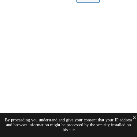
×
By proceeding you understand and give your consent that your IP address
and browser information might be processed by the security installed on
this site.