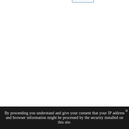
×
By proceeding you understand and give your consent that your IP address
and browser information might be processed by the security installed on
this site.