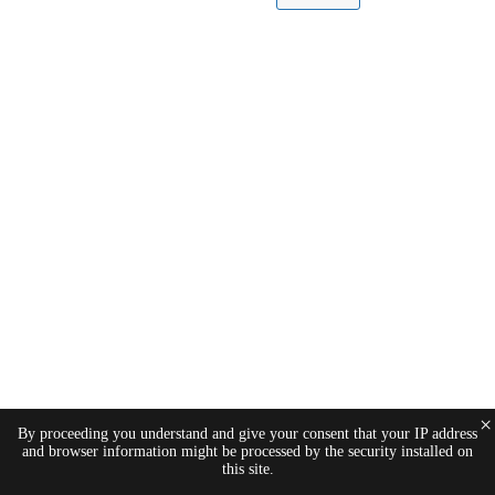
×
By proceeding you understand and give your consent that your IP address
and browser information might be processed by the security installed on
this site.