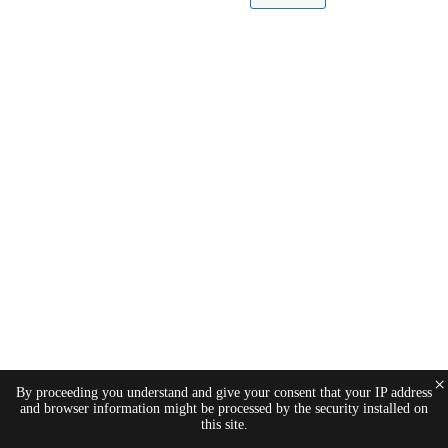
×
By proceeding you understand and give your consent that your IP address
and browser information might be processed by the security installed on
this site.