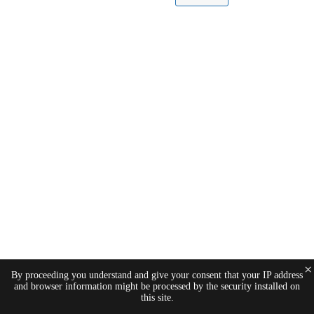
×
By proceeding you understand and give your consent that your IP address
and browser information might be processed by the security installed on
this site.