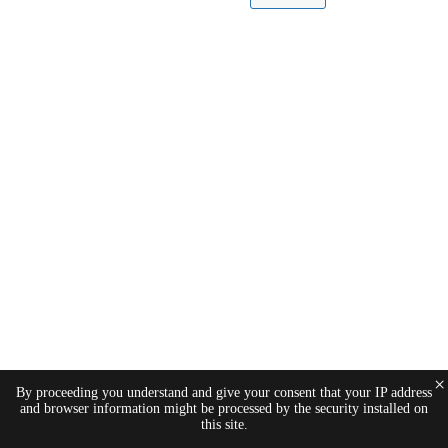
×
By proceeding you understand and give your consent that your IP address
and browser information might be processed by the security installed on
this site.