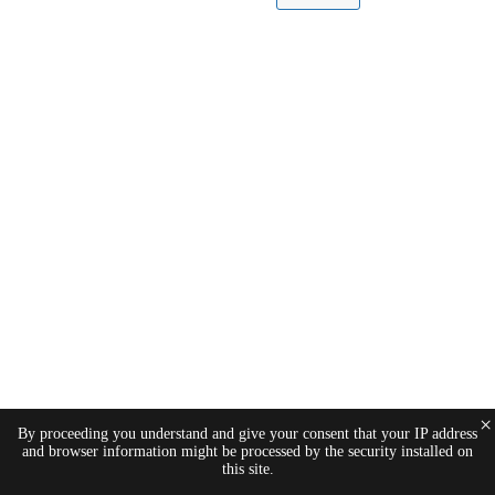
×
By proceeding you understand and give your consent that your IP address
and browser information might be processed by the security installed on
this site.