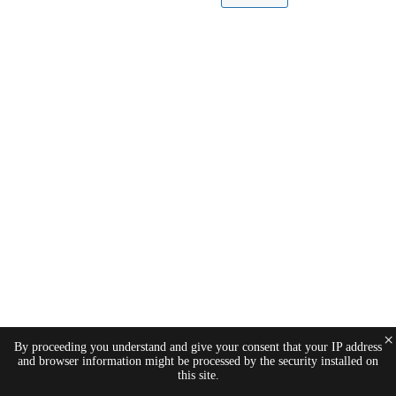
×
By proceeding you understand and give your consent that your IP address
and browser information might be processed by the security installed on
this site.