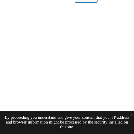
×
By proceeding you understand and give your consent that your IP address
and browser information might be processed by the security installed on
this site.