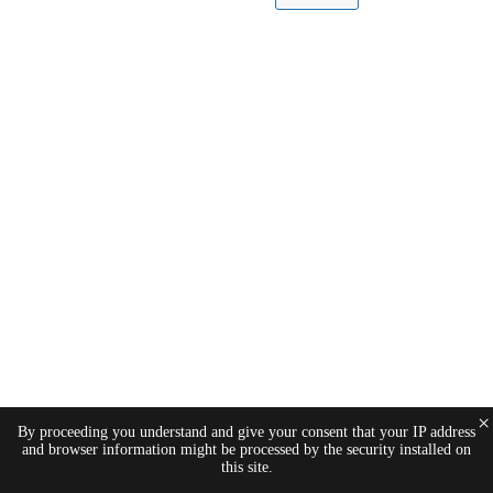
×
By proceeding you understand and give your consent that your IP address
and browser information might be processed by the security installed on
this site.