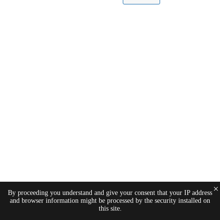
×
By proceeding you understand and give your consent that your IP address
and browser information might be processed by the security installed on
this site.