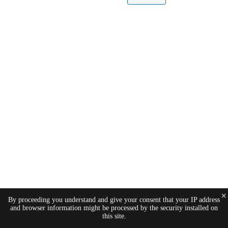
×
By proceeding you understand and give your consent that your IP address
and browser information might be processed by the security installed on
this site.