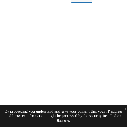
×
By proceeding you understand and give your consent that your IP address
and browser information might be processed by the security installed on
this site.