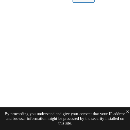
×
By proceeding you understand and give your consent that your IP address
and browser information might be processed by the security installed on
this site.