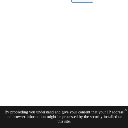
×
By proceeding you understand and give your consent that your IP address
and browser information might be processed by the security installed on
this site.