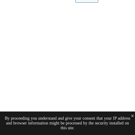
×
By proceeding you understand and give your consent that your IP address
and browser information might be processed by the security installed on
this site.