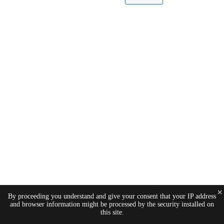
×
By proceeding you understand and give your consent that your IP address
and browser information might be processed by the security installed on
this site.