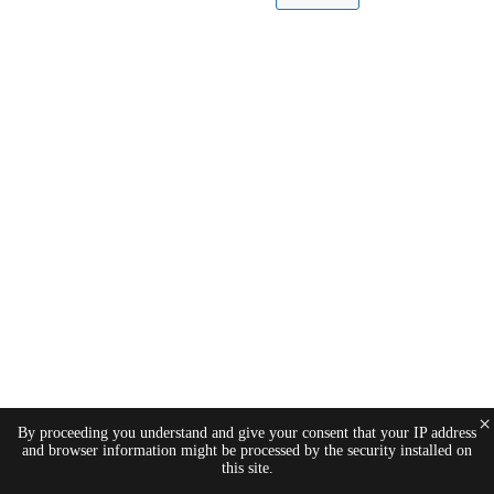
×
By proceeding you understand and give your consent that your IP address
and browser information might be processed by the security installed on
this site.