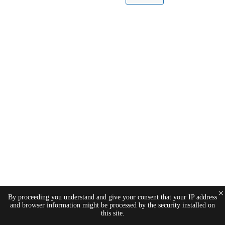
×
By proceeding you understand and give your consent that your IP address
and browser information might be processed by the security installed on
this site.