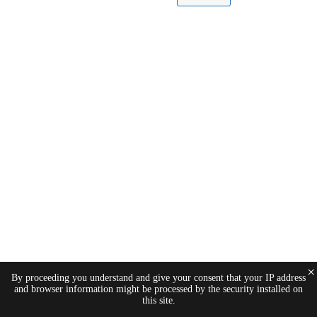
×
By proceeding you understand and give your consent that your IP address
and browser information might be processed by the security installed on
this site.