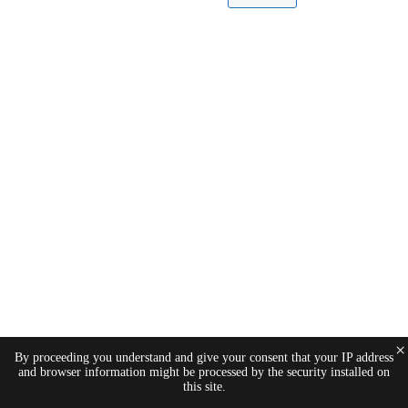
×
By proceeding you understand and give your consent that your IP address
and browser information might be processed by the security installed on
this site.