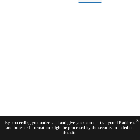
×
By proceeding you understand and give your consent that your IP address
and browser information might be processed by the security installed on
this site.