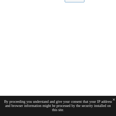
×
By proceeding you understand and give your consent that your IP address
and browser information might be processed by the security installed on
this site.